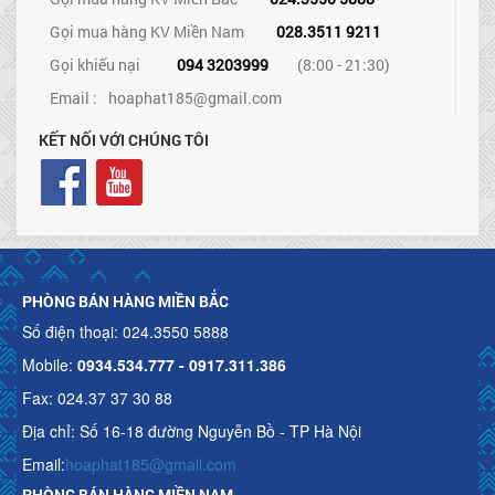
Gọi mua hàng KV Miền Nam
028.3511 9211
Gọi khiếu nại
094 3203999
(8:00 - 21:30)
Email :
hoaphat185@gmail.com
KẾT NỐI VỚI CHÚNG TÔI
PHÒNG BÁN HÀNG MIỀN BẮC
Số điện thoại: 024.3550 5888
Mobile:
0934.534.777 - 0917.311.386
Fax: 024.37 37 30 88
Địa chỉ: Số 16-18 đường Nguyễn Bồ - TP Hà Nội
Email:
hoaphat185@gmail.com
PHÒNG BÁN HÀNG MIỀN NAM