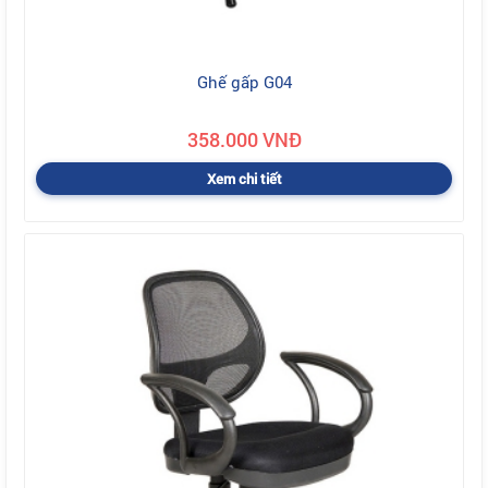
Ghế gấp G04
358.000 VNĐ
Xem chi tiết