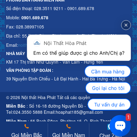
Số điện thoại: 028.3511 9211 - 0901.689.678
Mobile:
0901.689.678
Fax: 028.38997105
Địa chỉ: 55 Bạch Đằng, Phường 15, Q. Bình Thạnh, HCM
Nội Thất Hòa Phát
Email:
noithathoaphattot@gmail.com
Em có thể giúp được gì cho Anh/Chị ạ? 
NHÀ MÁY
KM 17 Thị trấn Như Quỳnh - Văn Lâm - Hưng Yên
VĂN PHÒNG TẬP ĐOÀN :
Cần mua hàng
39 Nguyễn Đình Chiểu - Lê Đại Hành - Hai Bà Trưng - Hà Nội
Gọi lại cho tôi
© 2026 Nội thất Hòa Phát Tất cả các quyền
Tư vấn dự án
Miền Bắc
: Số 16-18 đường Nguyễn Bồ - TP Hà Nội
Tel:024.3550 5888 Email:hoaphat185@gmail.com
1
Miền Nam
: 55 Bạch Đằng, Phường 15, Q. Bình Thạnh, HCM
Tel:028.3511 9211 Email:noithathoaphattot@gmail.com
Gọi Miền Bắc
Gọi Miền Nam
Chat Zalo