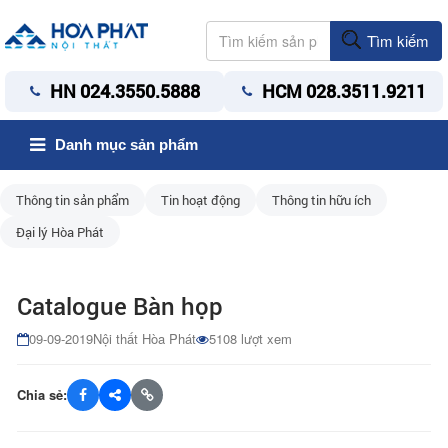
Tìm kiếm
HN 024.3550.5888
HCM 028.3511.9211
Danh mục sản phẩm
Thông tin sản phẩm
Tin hoạt động
Thông tin hữu ích
Đại lý Hòa Phát
Catalogue Bàn họp
09-09-2019
Nội thất Hòa Phát
5108 lượt xem
Chia sẻ: