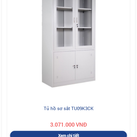
Tủ hồ sơ sắt TU09K3CK
3.071.000 VNĐ
Xem chi tiết