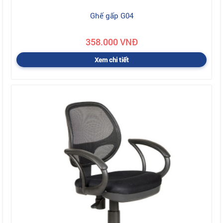
Ghế gấp G04
358.000 VNĐ
Xem chi tiết