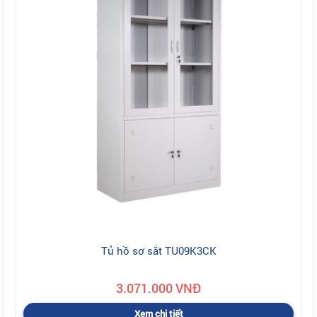
Tủ hồ sơ sắt TU09K3CK
3.071.000 VNĐ
Xem chi tiết