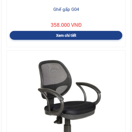
Ghế gấp G04
358.000 VNĐ
Xem chi tiết