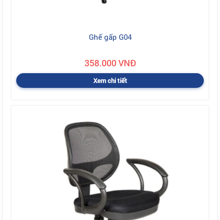
Ghế gấp G04
358.000 VNĐ
Xem chi tiết