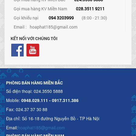
Gọi mua hàng KV Miền Nam
028.3511 9211
Gọi khiếu nại
094 3203999
(8:00 - 21:30)
Email :
hoaphat185@gmail.com
KẾT NỐI VỚI CHÚNG TÔI
PHÒNG BÁN HÀNG MIỀN BẮC
Số điện thoại: 024.3550 5888
Mobile:
0948.029.111 - 0917.311.386
Fax: 024.37 37 30 88
Địa chỉ: Số 16-18 đường Nguyễn Bồ - TP Hà Nội
Email:
hoaphat185@gmail.com
PHÒNG BÁN HÀNG MIỀN NAM