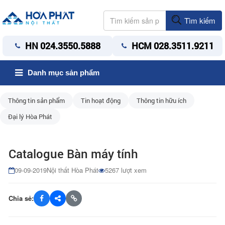
Tìm kiếm
HN 024.3550.5888
HCM 028.3511.9211
Danh mục sản phẩm
Thông tin sản phẩm
Tin hoạt động
Thông tin hữu ích
Đại lý Hòa Phát
Catalogue Bàn máy tính
09-09-2019
Nội thất Hòa Phát
5267 lượt xem
Chia sẻ: