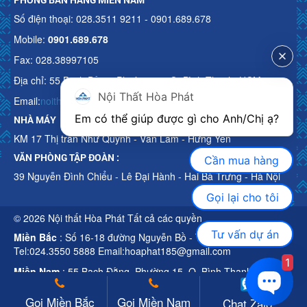
Số điện thoại: 028.3511 9211 - 0901.689.678
Mobile:
0901.689.678
Fax: 028.38997105
Địa chỉ: 55 Bạch Đằng, Phường 15, Q. Bình Thạnh, HCM
Nội Thất Hòa Phát
Email:
noithathoaphattot@gmail.com
Em có thể giúp được gì cho Anh/Chị ạ? 
NHÀ MÁY
KM 17 Thị trấn Như Quỳnh - Văn Lâm - Hưng Yên
VĂN PHÒNG TẬP ĐOÀN :
Cần mua hàng
39 Nguyễn Đình Chiểu - Lê Đại Hành - Hai Bà Trưng - Hà Nội
Gọi lại cho tôi
© 2026 Nội thất Hòa Phát Tất cả các quyền
Tư vấn dự án
Miền Bắc
: Số 16-18 đường Nguyễn Bồ - TP Hà Nội
Tel:024.3550 5888 Email:hoaphat185@gmail.com
1
Miền Nam
: 55 Bạch Đằng, Phường 15, Q. Bình Thạnh, HCM
Tel:028.3511 9211 Email:noithathoaphattot@gmail.com
Gọi Miền Bắc
Gọi Miền Nam
Chat Zalo