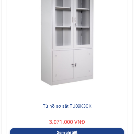
Tủ hồ sơ sắt TU09K3CK
3.071.000 VNĐ
Xem chi tiết