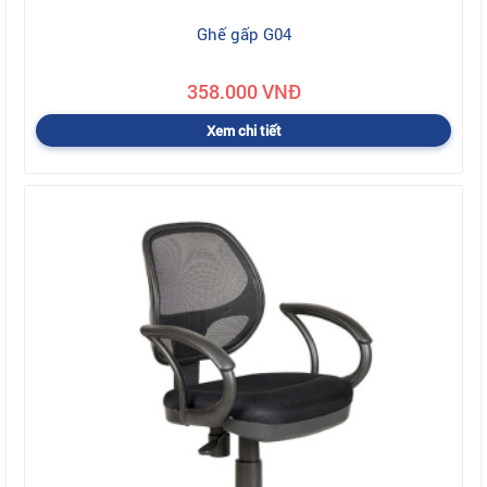
Ghế gấp G04
358.000 VNĐ
Xem chi tiết