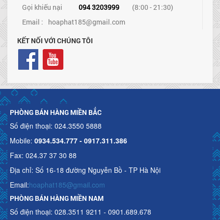
Gọi khiếu nại
094 3203999
(8:00 - 21:30)
Email :
hoaphat185@gmail.com
KẾT NỐI VỚI CHÚNG TÔI
PHÒNG BÁN HÀNG MIỀN BẮC
Số điện thoại: 024.3550 5888
Mobile:
0934.534.777 - 0917.311.386
Fax: 024.37 37 30 88
Địa chỉ: Số 16-18 đường Nguyễn Bồ - TP Hà Nội
Email:
hoaphat185@gmail.com
PHÒNG BÁN HÀNG MIỀN NAM
Số điện thoại: 028.3511 9211 - 0901.689.678