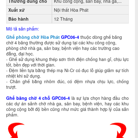
Thường dùng cho
Khu công cộng, sân bay, nhà ga,...
Xuất xứ
Nội thất Hòa Phát
Bảo hành
12 Tháng
Mô tả sản phẩm:
Ghế phòng chờ Hòa Phát
GPC06-4
thuộc dòng ghế băng
chờ 4 băng thường được sử dụng tại các khu công cộng,
phòng chờ nhà ga, sân bay, bệnh viện hay các trường cao
đẳng, đại học.
- Ghế sử dụng khung thép sơn tĩnh điện chống han gỉ, chịu lực
tốt, bền đẹp với thời gian.
- Đệm liền tựa bằng thép mạ Ni-Cr có đục lỗ giúp giảm sự tích
nhiệt khi sử dụng.
- Chân ghế bằng nhôm đúc, có đệm nhựa chịu lực, chống
trượt.
Ghế băng chờ 4 chỗ
GPC06-4
là sự lựa chọn hàng đầu cho
các dự án sảnh chờ nhà ga, sân bay, bệnh viện, hay các khu
công cộng bởi độ bền cũng như mức giá thành hợp lý của sản
phẩm.