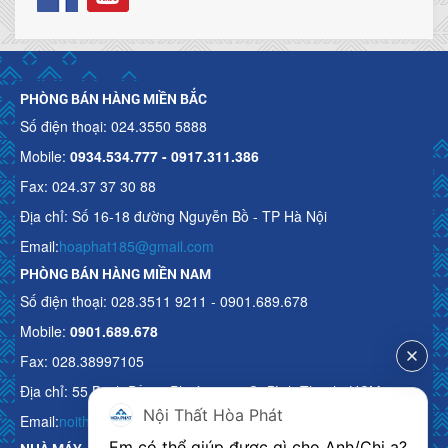
PHÒNG BÁN HÀNG MIỀN BẮC
Số điện thoại: 024.3550 5888
Mobile:
0934.534.777 - 0917.311.386
Fax: 024.37 37 30 88
Địa chỉ: Số 16-18 đường Nguyễn Bồ - TP Hà Nội
Email:
hoaphat185@gmail.com
PHÒNG BÁN HÀNG MIỀN NAM
Số điện thoại: 028.3511 9211 - 0901.689.678
Mobile:
0901.689.678
Fax: 028.38997105
Địa chỉ: 55 Bạch Đằng, Phường 15, Q. Bình Thạnh, HCM
Nội Thất Hòa Phát
Email:
noithathoaphattot@gmail.com
Em có thể giúp được gì cho Anh/Chị ạ? 