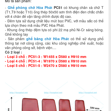
Mô tả sản phẩm:
-
Ghế phòng chờ Hòa Phát
PC51
có khung chân xà chữ T
(T1,T9 hoặc T10) ống thép 50x50 sơn tĩnh điện đen chắc chắn
với 4 chân đế vặn tăng chỉnh được độ cao.
- Đêm tựa sử dụng chất liệu mút bọc PVC, với mầu sắc có thể
lựa chọn theo mã mầu PVC Hòa Phát.
- Khung ống thép đệm tựa có phi 22 mạ phủ Ni-Cr sáng bóng.
Ghế không tay
- Sản phẩm
ghế băng chờ Hòa Phát
có thể sử dụng phổ
thông tại nơi công cộng, các khu công nghiệp chế xuất, hoặc
văn phòng công sở, bệnh viện....
Có 2 loại :
- Loại 3 chỗ : PC51-3 : W1455 x D580 x H910 mm
- Loại 4 chỗ : PC51-4 : W1970 x D580 x H910 mm
- Loại 5 chỗ : PC51-5 : W2470 x D580 x H910 mm