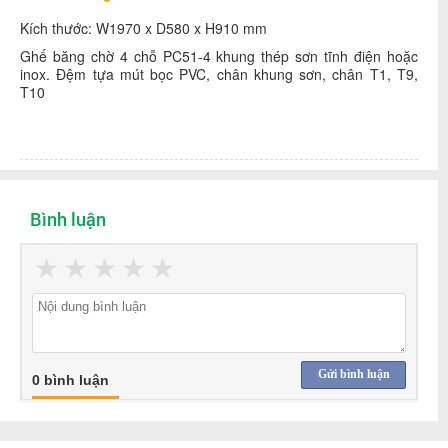
Kích thước: W1970 x D580 x H910 mm
Ghế băng chờ 4 chỗ PC51-4 khung thép sơn tĩnh điện hoặc
inox. Đệm tựa mút bọc PVC, chân khung sơn, chân T1, T9,
T10
Bình luận
★
★
★
★
★
Gửi bình luận
0 bình luận