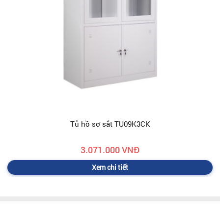
Tủ hồ sơ sắt TU09K3CK
3.071.000 VNĐ
Xem chi tiết