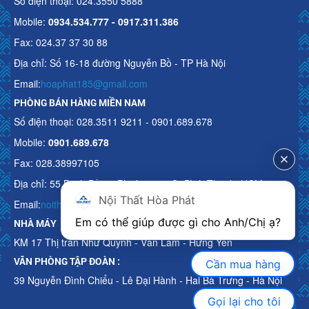
Số điện thoại: 024.3550 5888
Mobile:
0934.534.777 - 0917.311.386
Fax: 024.37 37 30 88
Địa chỉ: Số 16-18 đường Nguyễn Bồ - TP Hà Nội
Email:
hoaphat185@gmail.com
PHÒNG BÁN HÀNG MIỀN NAM
Số điện thoại: 028.3511 9211 - 0901.689.678
Mobile:
0901.689.678
Fax: 028.38997105
Địa chỉ: 55 Bạch Đằng, Phường 15, Q. Bình Thạnh, HCM
Nội Thất Hòa Phát
Email:
noithathoaphattot@gmail.com
Em có thể giúp được gì cho Anh/Chị ạ? 
NHÀ MÁY
KM 17 Thị trấn Như Quỳnh - Văn Lâm - Hưng Yên
VĂN PHÒNG TẬP ĐOÀN :
Cần mua hàng
39 Nguyễn Đình Chiểu - Lê Đại Hành - Hai Bà Trưng - Hà Nội
Gọi lại cho tôi