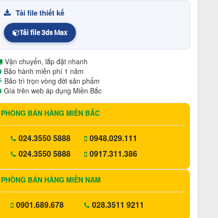
Tải file thiết kế
Tải file 3ds Max
Vận chuyển, lắp đặt nhanh
Bảo hành miễn phí 1 năm
Bảo trì trọn vòng đời sản phẩm
Gía trên web áp dụng Miền Bắc
PHÒNG BÁN HÀNG MIỀN BẮC
024.3550 5888
0948.029.111
024.3550 5888
0917.311.386
PHÒNG BÁN HÀNG MIỀN NAM
0901.689.678
028.3511 9211