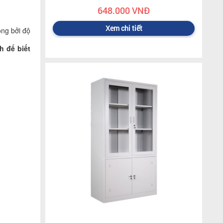
648.000 VNĐ
Xem chi tiết
ộng bởi độ
h để biết