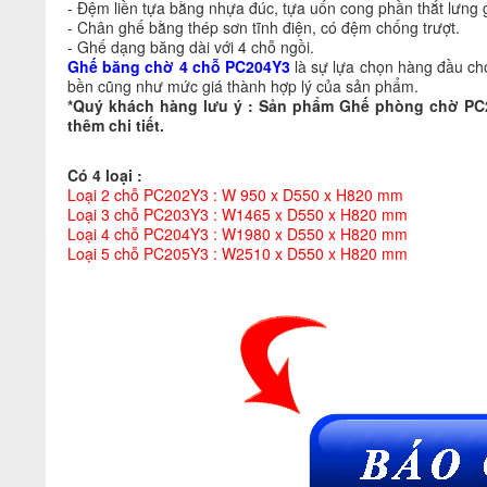
- Đệm liền tựa bằng nhựa đúc, tựa uốn cong phần thắt lưng 
- Chân ghế bằng thép sơn tĩnh điện, có đệm chống trượt.
- Ghế dạng băng dài với 4 chỗ ngồi.
Ghế băng chờ 4 chỗ
PC204Y3
là sự lựa chọn hàng đầu ch
bền cũng như mức giá thành hợp lý của sản phẩm.
*Quý khách hàng lưu ý : Sản phẩm Ghế phòng chờ PC2
thêm chi tiết.
Có 4 loại :
Loại 2 chỗ PC202Y3 : W 950 x D550 x H820 mm
Loại 3 chỗ PC203Y3 : W1465 x D550 x H820 mm
Loại 4 chỗ PC204Y3 : W1980 x D550 x H820 mm
Loại 5 chỗ PC205Y3 : W2510 x D550 x H820 mm