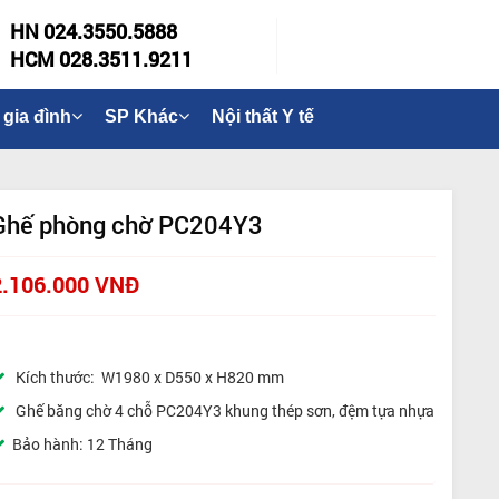
HN 024.3550.5888
HCM 028.3511.9211
 gia đình
SP Khác
Nội thất Y tế
Ghế phòng chờ PC204Y3
2.106.000 VNĐ
Kích thước: W1980 x D550 x H820 mm
Ghế băng chờ 4 chỗ PC204Y3 khung thép sơn, đệm tựa nhựa
Bảo hành: 12 Tháng