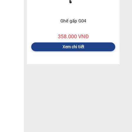
Ghế gấp G04
358.000 VNĐ
Xem chi tiết