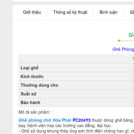
Giới thiệu
Thông số kỹ thuật
Bình luận
S
Gi
Ghế Phòng
Loại ghế
Kích thước
Thường dùng cho
Xuất xứ
Bảo hành
Mô tả sản phẩm :
Ghế phòng chờ Hòa Phát
PC204Y3
thuộc dòng ghế băng 
bay, bệnh viện hay các trường cao đẳng, đại học.
- Ghế sử dụng khung thép ống sơn tĩnh điện chống han gỉ, chị