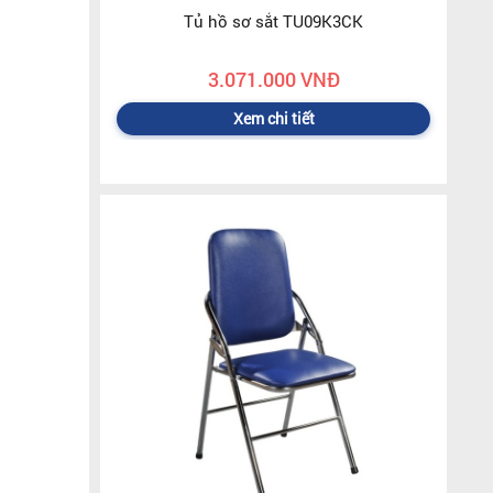
Tủ hồ sơ sắt TU09K3CK
3.071.000 VNĐ
Xem chi tiết