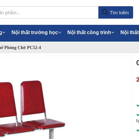
Tìm kiếm
g
Nội thất trường học
Nội thất công trình
Nội thất
ế Phòng Chờ PC52-4
t