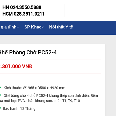
HN 024.3550.5888
HCM 028.3511.9211
 gia đình
SP Khác
Nội thất Y tế
Ghế Phòng Chờ PC52-4
2.301.000 VNĐ
Kích thước: W1965 x D580 x H920 mm
Ghế băng chờ 4 chỗ PC52-4 khung thép sơn tĩnh điện. Đệm
ựa mút bọc PVC, chân khung sơn, chân T1, T9, T10
Bảo hành: 12 Tháng