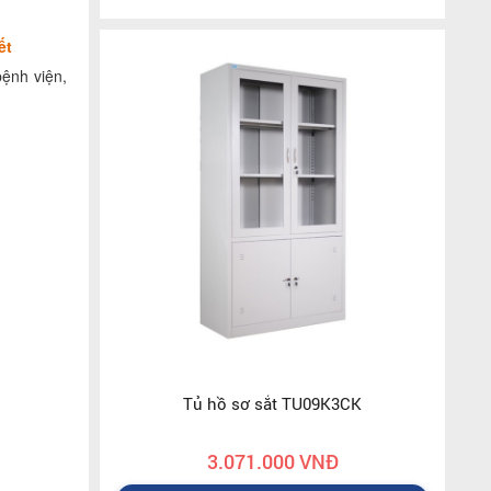
ết
bệnh viện,
Tủ hồ sơ sắt TU09K3CK
3.071.000 VNĐ