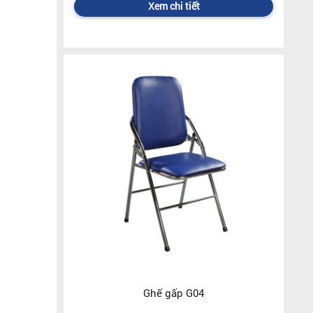
Xem chi tiết
Ghế gấp G04