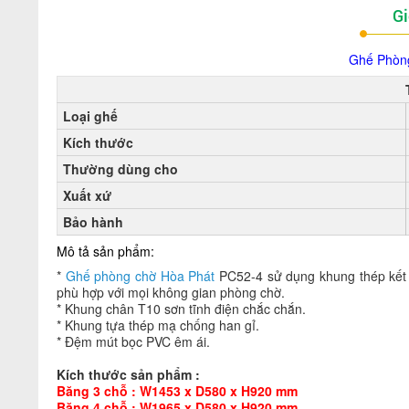
Gi
Ghế Phòng
Loại ghế
Kích thước
Thường dùng cho
Xuất xứ
Bảo hành
Mô tả sản phẩm:
*
Ghế phòng chờ Hòa Phát
PC52-4 sử dụng khung thép kết 
phù hợp với mọi không gian phòng chờ.
* Khung chân T10 sơn tĩnh điện chắc chắn.
* Khung tựa thép mạ chống han gỉ.
* Đệm mút bọc PVC êm ái.
Kích thước sản phẩm :
Băng 3 chỗ : W1453 x D580 x H920 mm
Băng 4 chỗ : W1965 x D580 x H920 mm