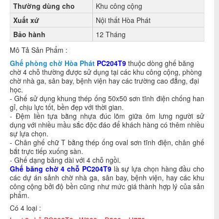
Thường dùng cho
Khu công cộng
Xuất xứ
Nội thất Hòa Phát
Bảo hành
12 Tháng
Mô Tả Sản Phẩm :
Ghế phòng chờ Hòa Phát
PC204T9
thuộc dòng ghế băng
chờ 4 chỗ thường được sử dụng tại các khu công cộng, phòng
chờ nhà ga, sân bay, bệnh viện hay các trường cao đẳng, đại
học.
- Ghế sử dụng khung thép ống 50x50 sơn tĩnh điện chống han
gỉ, chịu lực tốt, bền đẹp với thời gian.
- Đệm liền tựa bằng nhựa đúc lõm giữa ôm lưng người sử
dụng với nhiều mầu sắc độc đáo để khách hàng có thêm nhiều
sự lựa chọn.
- Chân ghế chữ T bằng thép ống oval sơn tĩnh điện, chân ghế
bắt trực tiếp xuống sàn.
- Ghế dạng băng dài với 4 chỗ ngồi.
Ghế băng chờ 4 chỗ
PC204T9
là sự lựa chọn hàng đầu cho
các dự án sảnh chờ nhà ga, sân bay, bệnh viện, hay các khu
công cộng bởi độ bền cũng như mức giá thành hợp lý của sản
phẩm.
Có 4 loại :