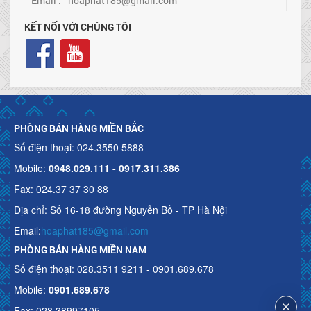
Email :
hoaphat185@gmail.com
KẾT NỐI VỚI CHÚNG TÔI
PHÒNG BÁN HÀNG MIỀN BẮC
Số điện thoại: 024.3550 5888
Mobile:
0948.029.111 - 0917.311.386
Fax: 024.37 37 30 88
Địa chỉ: Số 16-18 đường Nguyễn Bồ - TP Hà Nội
Email:
hoaphat185@gmail.com
PHÒNG BÁN HÀNG MIỀN NAM
Số điện thoại: 028.3511 9211 - 0901.689.678
Mobile:
0901.689.678
Fax: 028.38997105