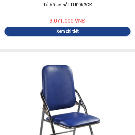
Tủ hồ sơ sắt TU09K3CK
3.071.000 VNĐ
Xem chi tiết