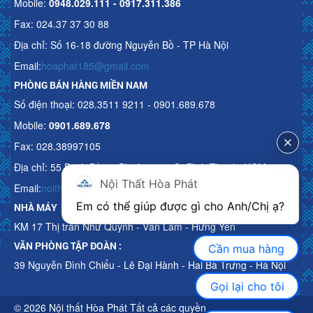
Mobile:
0948.029.111 - 0917.311.386
Fax: 024.37 37 30 88
Địa chỉ: Số 16-18 đường Nguyễn Bồ - TP Hà Nội
Email:
hoaphat185@gmail.com
PHÒNG BÁN HÀNG MIỀN NAM
Số điện thoại: 028.3511 9211 - 0901.689.678
Mobile:
0901.689.678
Fax: 028.38997105
Địa chỉ: 55 Bạch Đằng, Phường 15, Q. Bình Thạnh, HCM
Nội Thất Hòa Phát
Email:
noithathoaphattot@gmail.com
Em có thể giúp được gì cho Anh/Chị ạ? 
NHÀ MÁY
KM 17 Thị trấn Như Quỳnh - Văn Lâm - Hưng Yên
VĂN PHÒNG TẬP ĐOÀN :
Cần mua hàng
39 Nguyễn Đình Chiểu - Lê Đại Hành - Hai Bà Trưng - Hà Nội
Gọi lại cho tôi
© 2026 Nội thất Hòa Phát Tất cả các quyền