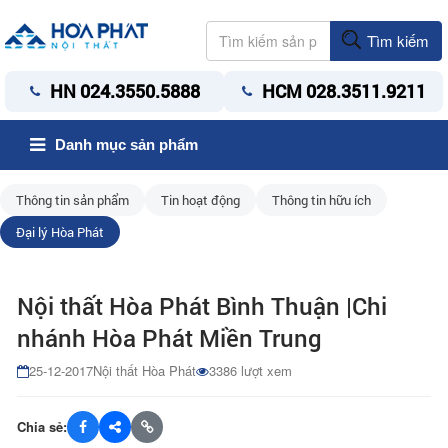
Tìm kiếm
HN 024.3550.5888
HCM 028.3511.9211
Danh mục sản phẩm
Thông tin sản phẩm
Tin hoạt động
Thông tin hữu ích
Đại lý Hòa Phát
Nội thất Hòa Phát Bình Thuận |Chi
nhánh Hòa Phát Miền Trung
25-12-2017
Nội thất Hòa Phát
3386 lượt xem
Chia sẻ: