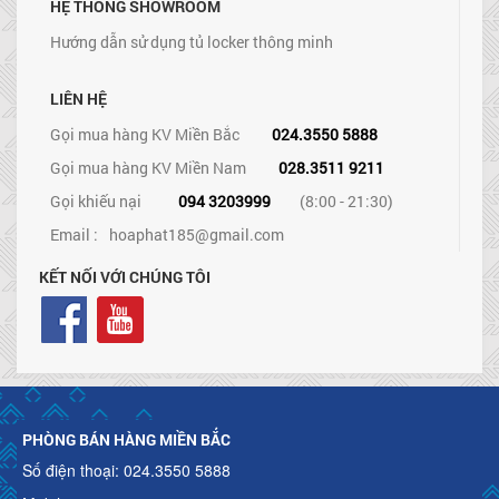
HỆ THỐNG SHOWROOM
Hướng dẫn sử dụng tủ locker thông minh
LIÊN HỆ
Gọi mua hàng KV Miền Bắc
024.3550 5888
Gọi mua hàng KV Miền Nam
028.3511 9211
Gọi khiếu nại
094 3203999
(8:00 - 21:30)
Email :
hoaphat185@gmail.com
KẾT NỐI VỚI CHÚNG TÔI
PHÒNG BÁN HÀNG MIỀN BẮC
Số điện thoại: 024.3550 5888