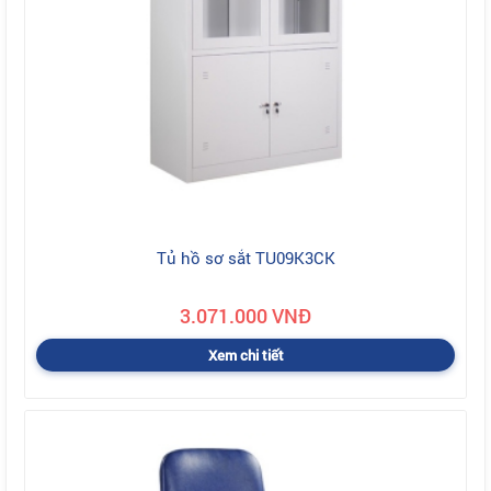
Tủ hồ sơ sắt TU09K3CK
3.071.000 VNĐ
Xem chi tiết