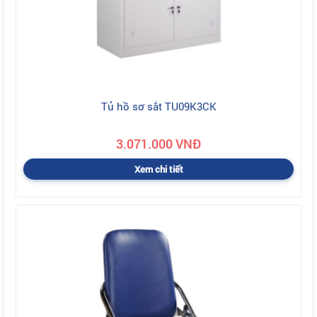
Tủ hồ sơ sắt TU09K3CK
3.071.000 VNĐ
Xem chi tiết