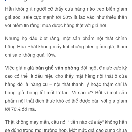
Hẳn không ít người cứ thấy cửa hàng nào treo biển giảm
giá sốc, sale cực mạnh tới 50% là lao vào như thiêu thân
với niềm tin rằng: mua được hàng thật với giá hời
Nhưng họ đâu biết rằng, một sản phẩm nội thất chính
hãng Hòa Phát không mấy khi chưng biển giảm giá, thậm
chí sale không quá 10%.
Việc giảm giá
bàn ghế văn phòng
đột ngột ở mực cực kỳ
cao có thể là dấu hiệu cho thấy mặt hàng nội thất ở cửa
hàng đó là hàng cũ – nội thất thanh lý hoặc thậm chí là
hàng giả, hàng lỗi mốt từ lâu. Vì sao ư? Bởi vì một sản
phẩm nội thất đích thức khó có thể được bán với giá giảm
tới 70% đó mà.
Thật không may mắn, câu nói “ tiền nào của ấy” không hẳn
sẽ đúng trong mọi trường hợp. Một mức giá cao cũng chưa