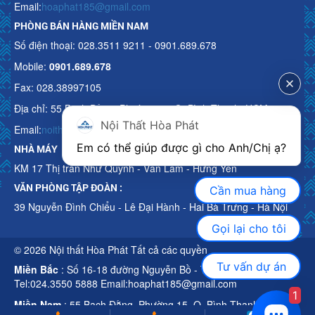
Email:
hoaphat185@gmail.com
PHÒNG BÁN HÀNG MIỀN NAM
Số điện thoại: 028.3511 9211 - 0901.689.678
Mobile:
0901.689.678
Fax: 028.38997105
Địa chỉ: 55 Bạch Đằng, Phường 15, Q. Bình Thạnh, HCM
Nội Thất Hòa Phát
Email:
noithathoaphattot@gmail.com
Em có thể giúp được gì cho Anh/Chị ạ? 
NHÀ MÁY
KM 17 Thị trấn Như Quỳnh - Văn Lâm - Hưng Yên
VĂN PHÒNG TẬP ĐOÀN :
Cần mua hàng
39 Nguyễn Đình Chiểu - Lê Đại Hành - Hai Bà Trưng - Hà Nội
Gọi lại cho tôi
© 2026 Nội thất Hòa Phát Tất cả các quyền
Tư vấn dự án
Miền Bắc
: Số 16-18 đường Nguyễn Bồ - TP Hà Nội
Tel:024.3550 5888 Email:hoaphat185@gmail.com
1
Miền Nam
: 55 Bạch Đằng, Phường 15, Q. Bình Thạnh, HCM