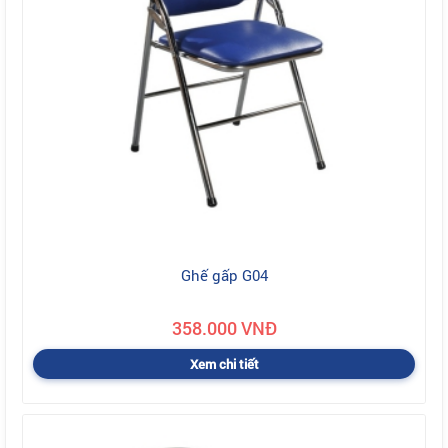
Ghế gấp G04
358.000 VNĐ
Xem chi tiết