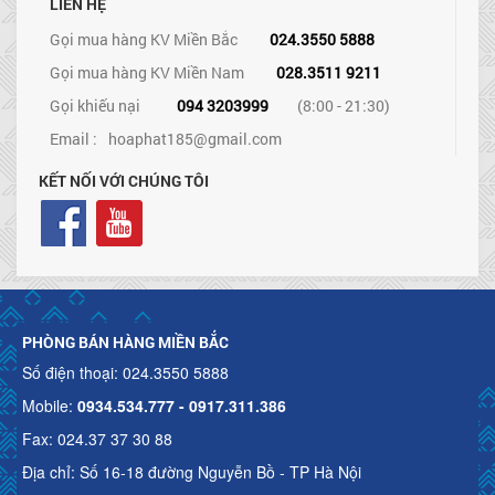
LIÊN HỆ
Gọi mua hàng KV Miền Bắc
024.3550 5888
Gọi mua hàng KV Miền Nam
028.3511 9211
Gọi khiếu nại
094 3203999
(8:00 - 21:30)
Email :
hoaphat185@gmail.com
KẾT NỐI VỚI CHÚNG TÔI
PHÒNG BÁN HÀNG MIỀN BẮC
Số điện thoại: 024.3550 5888
Mobile:
0934.534.777 - 0917.311.386
Fax: 024.37 37 30 88
Địa chỉ: Số 16-18 đường Nguyễn Bồ - TP Hà Nội