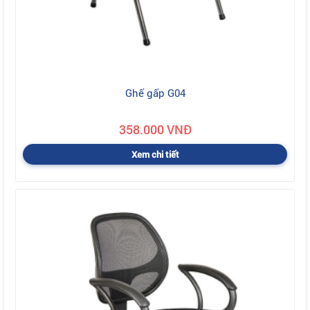
Ghế gấp G04
358.000 VNĐ
Xem chi tiết