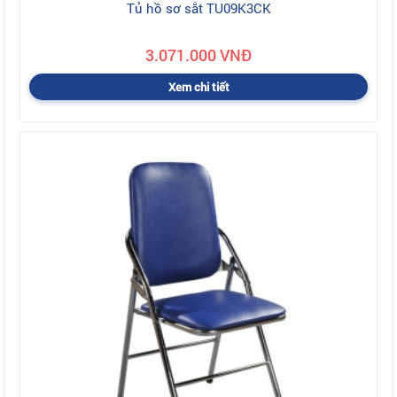
Tủ hồ sơ sắt TU09K3CK
3.071.000 VNĐ
Xem chi tiết