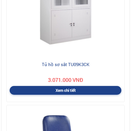
Tủ hồ sơ sắt TU09K3CK
3.071.000 VNĐ
Xem chi tiết