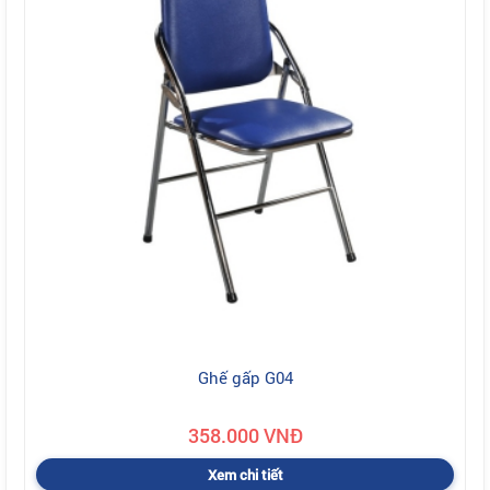
Ghế gấp G04
358.000 VNĐ
Xem chi tiết