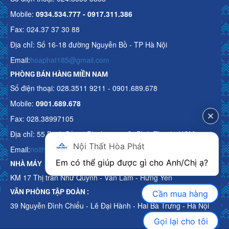
Mobile:
0934.534.777 - 0917.311.386
Fax: 024.37 37 30 88
Địa chỉ: Số 16-18 đường Nguyễn Bồ - TP Hà Nội
Email:
hoaphat185@gmail.com
PHÒNG BÁN HÀNG MIỀN NAM
Số điện thoại: 028.3511 9211 - 0901.689.678
Mobile:
0901.689.678
Fax: 028.38997105
Địa chỉ: 55 Bạch Đằng, Phường 15, Q. Bình Thạnh, HCM
Nội Thất Hòa Phát
Email:
noithathoaphattot@gmail.com
Em có thể giúp được gì cho Anh/Chị ạ? 
NHÀ MÁY
KM 17 Thị trấn Như Quỳnh - Văn Lâm - Hưng Yên
VĂN PHÒNG TẬP ĐOÀN :
Cần mua hàng
39 Nguyễn Đình Chiểu - Lê Đại Hành - Hai Bà Trưng - Hà Nội
Gọi lại cho tôi