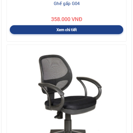
Ghế gấp G04
358.000 VNĐ
Xem chi tiết