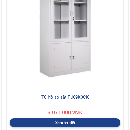
Tủ hồ sơ sắt TU09K3CK
3.071.000 VNĐ
Xem chi tiết