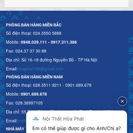
PHÒNG BÁN HÀNG MIỀN BẮC
Số điện thoại: 024.3550 5888
Mobile:
0948.029.111 - 0917.311.386
Fax: 024.37 37 30 88
Địa chỉ: Số 16-18 đường Nguyễn Bồ - TP Hà Nội
Email:
hoaphat185@gmail.com
PHÒNG BÁN HÀNG MIỀN NAM
Số điện thoại: 028.3511 9211 - 0901.689.678
Mobile:
0901.689.678
Fax: 028.38997105
Địa chỉ: 55 Bạch Đằng, Phường 15, Q. Bình Thạnh, HCM
Nội Thất Hòa Phát
Email:
noithathoaphattot@gmail.com
Em có thể giúp được gì cho Anh/Chị ạ? 
NHÀ MÁY