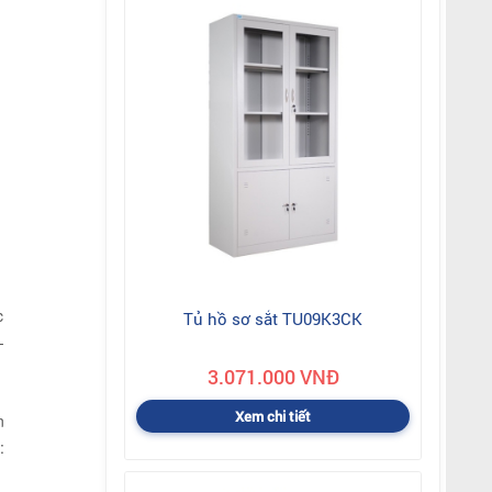
c
Tủ hồ sơ sắt TU09K3CK
-
3.071.000 VNĐ
Xem chi tiết
n
: