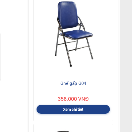
-
Ghế gấp G04
358.000 VNĐ
Xem chi tiết