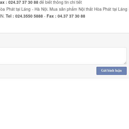
ax :
024.37 37 30 88
để biết thông tin chi tiết
òa Phát tại Láng - Hà Nội. Mua sản phẩm Nội thất Hòa Phát tại Láng 
HN.
Tel :
024.3550 5888
-
Fax :
04.37 37 30 88
Gửi bình luận