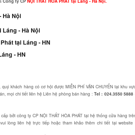
a
Công ty CP
NỘI THẤT HÒA PHÁT tại Láng - Hà Nội.
- Hà Nội
 Láng - Hà Nội
Phát tại Láng - HN
Láng - HN
N
.net, quý khách hàng có cơ hội được MIỄN PHÍ VẬN CHUYỂN tại khu vự
bán, mọi chi tiết liên hệ Liên hệ phòng bán hàng :
Tel :
024.3550 5888
 cấp bởi công ty CP NỘI THẤT HÒA PHÁT tại hệ thống cửa hàng trê
ui lòng liên hệ trực tiếp hoặc tham khảo thêm chi tiết tại website 