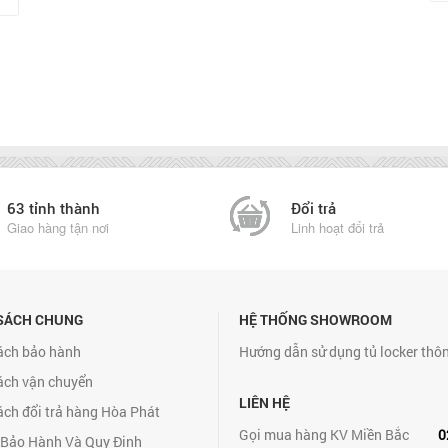
63 tỉnh thành
Đổi trả
Giao hàng tận nơi
Linh hoạt đổi trả
SÁCH CHUNG
HỆ THỐNG SHOWROOM
ách bảo hành
Hướng dẫn sử dụng tủ locker thô
ách vận chuyển
LIÊN HỆ
ách đổi trả hàng Hòa Phát
Gọi mua hàng KV Miền Bắc
0
 Bảo Hành Và Quy Định