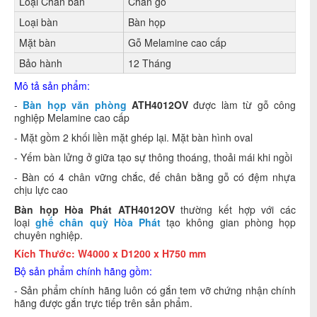
Loại Chân bàn
Chân gỗ
Loại bàn
Bàn họp
Mặt bàn
Gỗ Melamine cao cấp
Bảo hành
12 Tháng
Mô tả sản phẩm:
-
Bàn họp văn phòng
ATH4012OV
được làm từ gỗ công
nghiệp Melamine cao cấp
- Mặt gồm 2 khối liền mặt ghép lại. Mặt bàn hình oval
- Yếm bàn lửng ở giữa tạo sự thông thoáng, thoải mái khi ngồi
- Bàn có 4 chân vững chắc, đế chân bằng gỗ có đệm nhựa
chịu lực cao
Bàn họp Hòa Phát
ATH4012OV
thường kết hợp với các
loại
ghế chân quỳ Hòa Phát
tạo không gian phòng họp
chuyên nghiệp.
Kích Thước: W4000 x D1200 x H750 mm
Bộ sản phẩm chính hãng gồm:
- Sản phẩm chính hãng luôn có gắn tem vỡ chứng nhận chính
hãng được gắn trực tiếp trên sản phẩm.