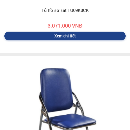
Tủ hồ sơ sắt TU09K3CK
3.071.000 VNĐ
Xem chi tiết