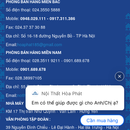
PHÒNG BÁN HÀNG MIỀN BẮC
Số điện thoại: 024.3550 5888
Mobile:
0948.029.111 - 0917.311.386
Fax: 024.37 37 30 88
Địa chỉ: Số 16-18 đường Nguyễn Bồ - TP Hà Nội
Email:
hoaphat185@gmail.com
PHÒNG BÁN HÀNG MIỀN NAM
Số điện thoại: 028.3511 9211 - 0901.689.678
Mobile:
0901.689.678
Fax: 028.38997105
Địa chỉ: 55 Bạch Đằng, Phường 15, Q. Bình Thạnh, HCM
Nội Thất Hòa Phát
Email:
noithathoaphattot@gmail.com
Em có thể giúp được gì cho Anh/Chị ạ? 
NHÀ MÁY
KM 17 Thị trấn Như Quỳnh - Văn Lâm - Hưng Yên
VĂN PHÒNG TẬP ĐOÀN :
Cần mua hàng
39 Nguyễn Đình Chiểu - Lê Đại Hành - Hai Bà Trưng - Hà Nội