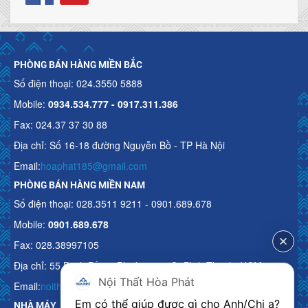
PHÒNG BÁN HÀNG MIỀN BẮC
Số điện thoại: 024.3550 5888
Mobile:
0934.534.777 - 0917.311.386
Fax: 024.37 37 30 88
Địa chỉ: Số 16-18 đường Nguyễn Bồ - TP Hà Nội
Email:
hoaphat185@gmail.com
PHÒNG BÁN HÀNG MIỀN NAM
Số điện thoại: 028.3511 9211 - 0901.689.678
Mobile:
0901.689.678
Fax: 028.38997105
Địa chỉ: 55 Bạch Đằng, Phường 15, Q. Bình Thạnh, HCM
Nội Thất Hòa Phát
Email:
noithathoaphattot@gmail.com
Em có thể giúp được gì cho Anh/Chị ạ? 
NHÀ MÁY