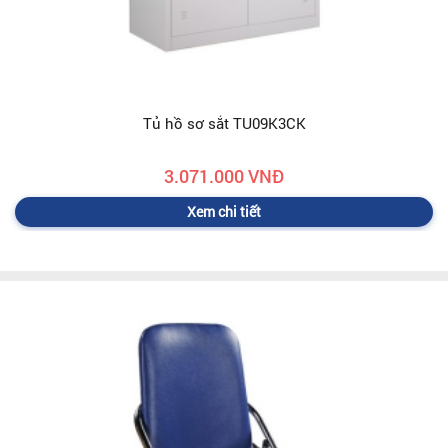
Tủ hồ sơ sắt TU09K3CK
3.071.000 VNĐ
Xem chi tiết