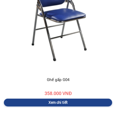
Ghế gấp G04
358.000 VNĐ
Xem chi tiết