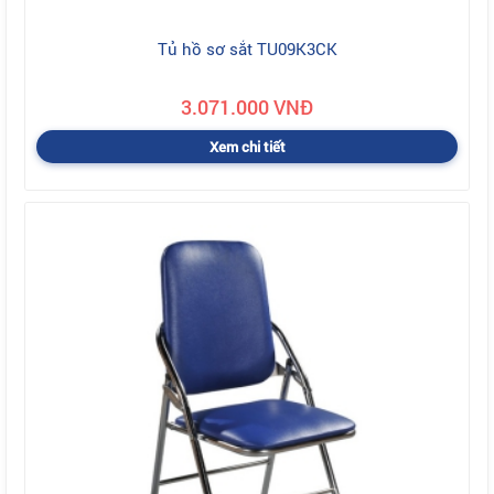
Tủ hồ sơ sắt TU09K3CK
3.071.000 VNĐ
Xem chi tiết