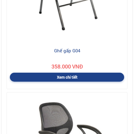
Ghế gấp G04
358.000 VNĐ
Xem chi tiết