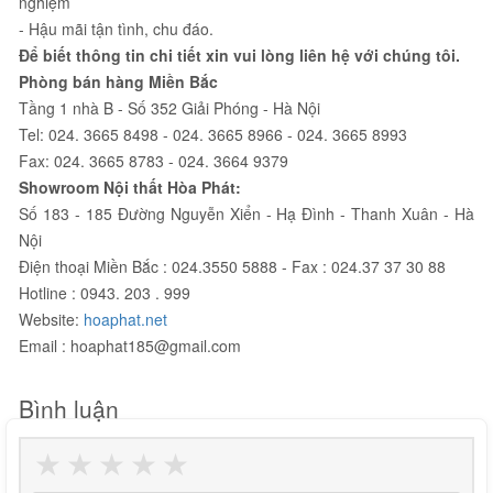
nghiệm
- Hậu mãi tận tình, chu đáo.
Để biết thông tin chi tiết xin vui lòng liên hệ với chúng tôi.
Phòng bán hàng Miền Bắc
Tầng 1 nhà B - Số 352 Giải Phóng - Hà Nội
Tel: 024. 3665 8498 - 024. 3665 8966 - 024. 3665 8993
Fax: 024. 3665 8783 - 024. 3664 9379
Showroom Nội thất Hòa Phát:
Số 183 - 185 Đường Nguyễn Xiển - Hạ Đình - Thanh Xuân - Hà
Nội
Điện thoại Miền Bắc : 024.3550 5888 - Fax : 024.37 37 30 88
Hotline : 0943. 203 . 999
Website:
hoaphat.net
Email : hoaphat185@gmail.com
Bình luận
★
★
★
★
★