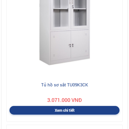
Tủ hồ sơ sắt TU09K3CK
3.071.000 VNĐ
Xem chi tiết