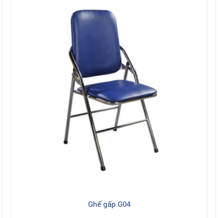
Ghế gấp G04