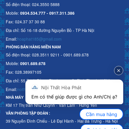
Số điện thoại: 024.3550 5888
Mobile:
0934.534.777 - 0917.311.386
Fax: 024.37 37 30 88
Địa chỉ: Số 16-18 đường Nguyễn Bồ - TP Hà Nội
Email:
hoaphat185@gmail.com
PHÒNG BÁN HÀNG MIỀN NAM
Số điện thoại: 028.3511 9211 - 0901.689.678
Mobile:
0901.689.678
Fax: 028.38997105
Địa chỉ: 55 Bạch Đằng, Phường 15, Q. Bình Thạnh, HCM
Nội Thất Hòa Phát
Email:
noithathoaphattot@gmail.com
Em có thể giúp được gì cho Anh/Chị ạ? 
NHÀ MÁY
KM 17 Thị trấn Như Quỳnh - Văn Lâm - Hưng Yên
VĂN PHÒNG TẬP ĐOÀN :
Cần mua hàng
39 Nguyễn Đình Chiểu - Lê Đại Hành - Hai Bà Trưng - Hà Nội