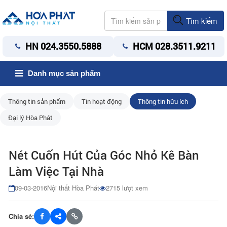
Tìm kiếm
HN 024.3550.5888
HCM 028.3511.9211
Danh mục sản phẩm
Thông tin sản phẩm
Tin hoạt động
Thông tin hữu ích
Đại lý Hòa Phát
Nét Cuốn Hút Của Góc Nhỏ Kê Bàn
Làm Việc Tại Nhà
09-03-2016
Nội thất Hòa Phát
2715 lượt xem
Chia sẻ: